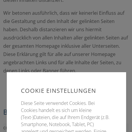
Wir betonen ausführlich, dass wir keinerlei Einfluss auf
die Gestaltung und den Inhalt der gelinkten Seiten
haben. Deshalb distanzieren wir uns hiermit
ausdrücklich von allen Inhalten aller gelinkten Seiten auf
der gesamten Homepage inklusive aller Unterseiten.
Diese Erklärung gilt für alle auf unserer Homepage
angebrachten Links und für alle Inhalte der Seiten, zu
denen Links oder Banner führen.
COOKIE EINSTELLUNGEN
Diese Seite verwendet Cookies. Bei
Cookies handelt es sich um kleine
Bildnachweis
(Text-)Dateien, die auf Ihrem Endgerät (z.B.
Smartphone, Notebook, Tablet, PC)
coffee-break-1177540_1920.jpg
angelegt und gespeichert werden. Einige