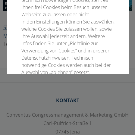
Ihnen frei Cookies beim Besuch unserer
Webseite zuzulassen oder nicht.
In den Einstellungen können Sie auswählen,
57. Jahrestagung der Deutschen Gesellschaft für
welche Cookies Sie zulassen wollen, sowie
Medizinische Physik
Ihre Auswahl jederzeit ändern. Weitere
Infos finden Sie unter „Richtlinie zur
16.–19. September 2026 • Bamberg - Deutschland
Verwendung von Cookies“ und in unseren
Datenschutzhinweisen. Technisch
notwendige Cookies werden auch bei der
Auswahl von „ablehnen“ gesetzt.
Notwendige Cookies
KONTAKT
Statistisch
Externer Inhalt
Conventus Congressmanagement & Marketing GmbH
Carl-Pulfrich-Straße 1
07745 Jena